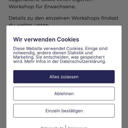
Workshop für Erwachsene.
Details zu den einzelnen Workshops findest
du weiter unten.
Wir verwenden Cookies
Themen, die wir ansprechen
Diese Website verwendet Cookies. Einige sind
notwendig, andere dienen Statistik und
Marketing. Sie entscheiden, was gespeichert
Selbstdarstellung und Realität
wird. Mehr Infos in der Datenschutzerklärung.
Vergleichsdruck und Selbstwert
Alles zulassen
Datenschutz und Privatsphäre
Umgang mit Hate, Mobbing und
Ablehnen
verletzenden Kommentaren
Fake News und Desinformation
Einzeln bestätigen
Positive und bewusste Nutzung von
|